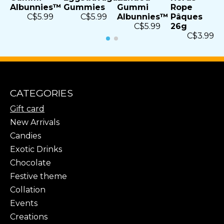
Albunnies™
Gummies
Gummi
Rope
C$5.99
C$5.99
Albunnies™
Pâques
C$5.99
26g
C$3.99
CATEGORIES
Gift card
New Arrivals
Candies
Exotic Drinks
Chocolate
Festive theme
Collation
Events
Creations