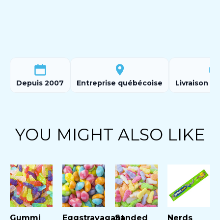
Depuis 2007
Entreprise québécoise
Livraison ra
YOU MIGHT ALSO LIKE
Gummi
Eggstravagant
Sanded
Nerds