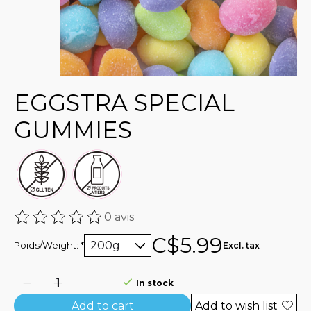
EGGSTRA SPECIAL
GUMMIES
0 avis
The rating of this product is
0
out of 5
C$5.99
Poids/Weight:
*
Excl. tax
In stock
Add to cart
Add to wish list