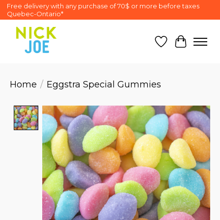
Free delivery with any purchase of 70$ or more before taxes
Quebec-Ontario*
Wish List
Cart
Home
/
Eggstra Special Gummies
Product image slideshow Items