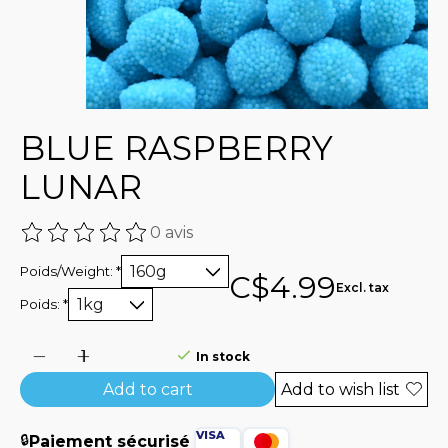
BLUE RASPBERRY
LUNAR
0 avis
The rating of this product is
0
out of 5
Poids/Weight:
*
C$4.99
Excl. tax
Poids:
*
In stock
Add to cart
Add to wish list
🔒
Paiement sécurisé