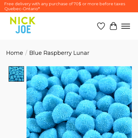
Free delivery with any purchase of 70$ or more before taxes
Quebec-Ontario*
Wish List
Cart
Home
/
Blue Raspberry Lunar
Product image slideshow Items