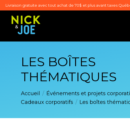
Livraison gratuite avec tout achat de 70$ et plus avant taxes Qué
LES BOÎTES
THÉMATIQUES
Accueil
/
Événements et projets corporati
Cadeaux corporatifs
/
Les boîtes thémati