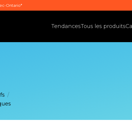
bec-Ontario*
Tendances
Tous les produits
Ca
fs
/
ques