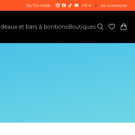
514 725-4666
FR
Se connecter
deaux et bars à bonbons
Boutiques