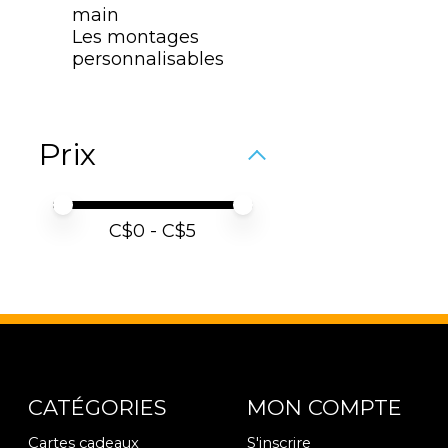
main
Les montages
personnalisables
Prix
Prix minimum
Price maximum value
C$
0
- C$
5
CATÉGORIES
MON COMPTE
Cartes cadeaux
S'inscrire