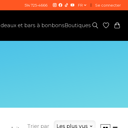
514 725-4666
FR
Se connecter
deaux et bars à bonbons
Boutiques
Trier par
Les plus vus