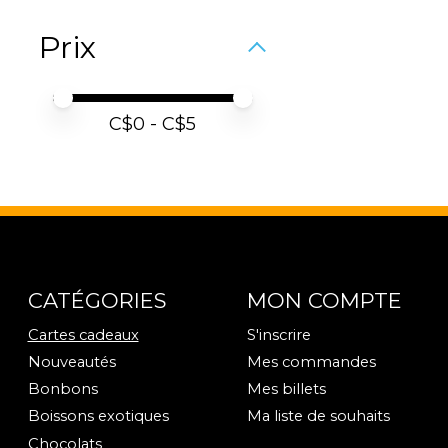
Prix
Prix minimum
Price maximum value
C$
0
- C$
5
CATÉGORIES
MON COMPTE
Cartes cadeaux
S'inscrire
Nouveautés
Mes commandes
Bonbons
Mes billets
Boissons exotiques
Ma liste de souhaits
Chocolats