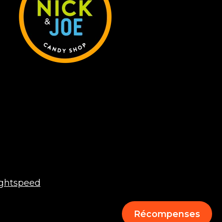
ightspeed
Récompenses