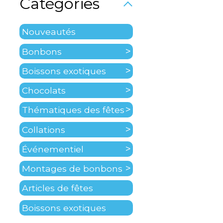
Catégories
Nouveautés
Bonbons
Boissons exotiques
Chocolats
Thématiques des fêtes
Collations
Événementiel
Montages de bonbons
Articles de fêtes
Boissons exotiques