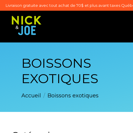
Livraison gratuite avec tout achat de 70$ et plus avant taxes Qué
BOISSONS
EXOTIQUES
Accueil
/
Boissons exotiques